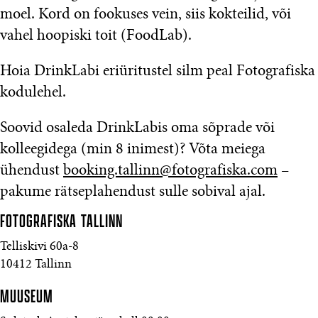
moel. Kord on fookuses vein, siis kokteilid, või
vahel hoopiski toit (FoodLab).
Hoia DrinkLabi eriüritustel silm peal Fotografiska
kodulehel.
Soovid osaleda DrinkLabis oma sõprade või
kolleegidega (min 8 inimest)? Võta meiega
ühendust
booking.tallinn@fotografiska.com
–
pakume rätseplahendust sulle sobival ajal.
FOTOGRAFISKA
TALLINN
Telliskivi 60a-8
10412 Tallinn
MUUSEUM