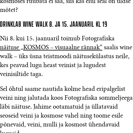
kosmoses rüübata ei saa, siis kas elul seal on üldse
mõtet?
DRINKLAB WINE WALK 8. JA 15. JAANUARIL KL 19
Nii 8. kui 15. jaanuaril toimub Fotografiska
näituse „KOSMOS – visuaalne rännak“
saalis wine
walk – üks üsna teistmoodi näitusekülastus neile,
kes peavad lugu heast veinist ja lugudest
veinisiltide taga.
Sel õhtul saame nautida kolme head eripalgelist
veini ning jalutada koos Fotografiska sommeljeega
läbi näituse. Jahime ootamatuid ja üllatavaid
seoseid veini ja kosmose vahel ning toome esile
põnevaid, veini, mulli ja kosmost ühendavaid