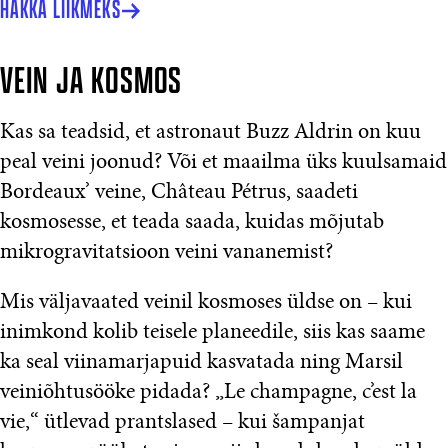
HAKKA LIIKMEKS
VEIN JA KOSMOS
Kas sa teadsid, et astronaut Buzz Aldrin on kuu
peal veini joonud? Või et maailma üks kuulsamaid
Bordeaux’ veine, Château Pétrus, saadeti
kosmosesse, et teada saada, kuidas mõjutab
mikrogravitatsioon veini vananemist?
Mis väljavaated veinil kosmoses üldse on – kui
inimkond kolib teisele planeedile, siis kas saame
ka seal viinamarjapuid kasvatada ning Marsil
veiniõhtusööke pidada? „Le champagne, c’est la
vie,“ ütlevad prantslased – kui šampanjat