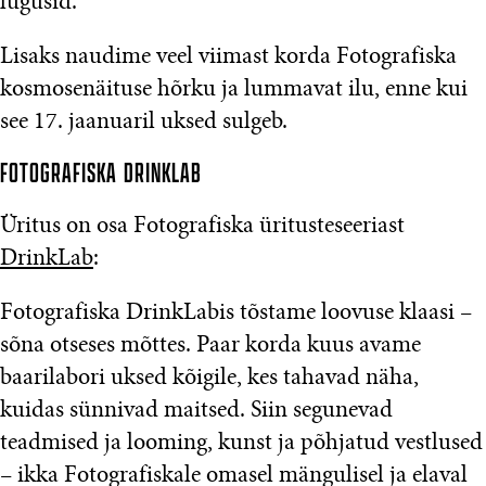
lugusid.
Lisaks naudime veel viimast korda Fotografiska
kosmosenäituse hõrku ja lummavat ilu, enne kui
see 17. jaanuaril uksed sulgeb.
FOTOGRAFISKA DRINKLAB
Üritus on osa Fotografiska üritusteseeriast
DrinkLab
:
Fotografiska DrinkLabis tõstame loovuse klaasi –
sõna otseses mõttes. Paar korda kuus avame
baarilabori uksed kõigile, kes tahavad näha,
kuidas sünnivad maitsed. Siin segunevad
teadmised ja looming, kunst ja põhjatud vestlused
– ikka Fotografiskale omasel mängulisel ja elaval