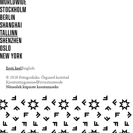
WORLDWIDE
STOCKHOLM
BERLIN
SHANGHAI
TALLINN
SHENZHEN
OSLO
NEW YORK
Eesti keel
English
© 2026 Fotografiska. Õigused kaitstud
Kasutustingimused
Privaatsusteade
Nõusolek küpsiste kasutamiseks