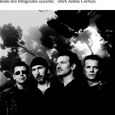
kõiki mu fotograafia ajajärke,“ ütleb Anton Corbijn.