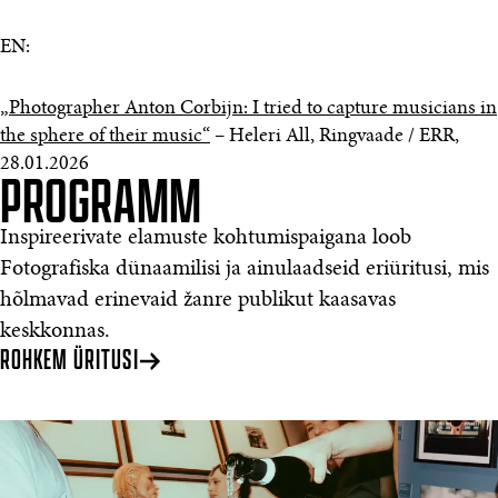
EN:
„Photographer Anton Corbijn: I tried to capture musicians in
the sphere of their music“
– Heleri All, Ringvaade / ERR,
28.01.2026
PROGRAMM
Inspireerivate elamuste kohtumispaigana loob
Fotografiska dünaamilisi ja ainulaadseid eriüritusi, mis
hõlmavad erinevaid žanre publikut kaasavas
keskkonnas.
ROHKEM ÜRITUSI