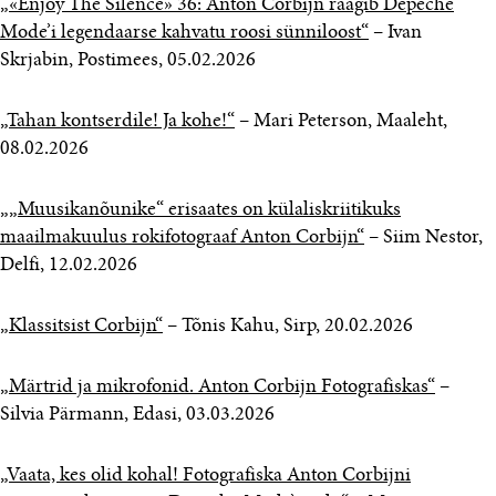
„«Enjoy The Silence» 36: Anton Corbijn räägib Depeche
Mode’i legendaarse kahvatu roosi sünniloost“
– Ivan
Skrjabin, Postimees, 05.02.2026
„Tahan kontserdile! Ja kohe!“
– Mari Peterson, Maaleht,
08.02.2026
„„Muusikanõunike“ erisaates on külaliskriitikuks
maailmakuulus rokifotograaf Anton Corbijn“
– Siim Nestor,
Delfi, 12.02.2026
„Klassitsist Corbijn“
– Tõnis Kahu, Sirp, 20.02.2026
„Märtrid ja mikrofonid. Anton Corbijn Fotografiskas“
–
Silvia Pärmann, Edasi, 03.03.2026
„Vaata, kes olid kohal! Fotografiska Anton Corbijni