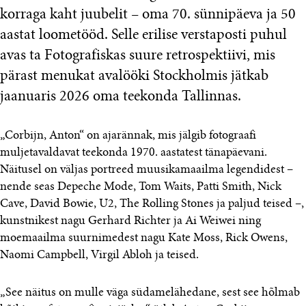
korraga kaht juubelit – oma 70. sünnipäeva ja 50
aastat loometööd. Selle erilise verstaposti puhul
avas ta Fotografiskas suure retrospektiivi, mis
pärast menukat avalööki Stockholmis jätkab
jaanuaris 2026 oma teekonda Tallinnas.
„Corbijn, Anton“ on ajarännak, mis jälgib fotograafi
muljetavaldavat teekonda 1970. aastatest tänapäevani.
Näitusel on väljas portreed muusikamaailma legendidest –
nende seas Depeche Mode, Tom Waits, Patti Smith, Nick
Cave, David Bowie, U2, The Rolling Stones ja paljud teised –,
kunstnikest nagu Gerhard Richter ja Ai Weiwei ning
moemaailma suurnimedest nagu Kate Moss, Rick Owens,
Naomi Campbell, Virgil Abloh ja teised.
„See näitus on mulle väga südamelähedane, sest see hõlmab