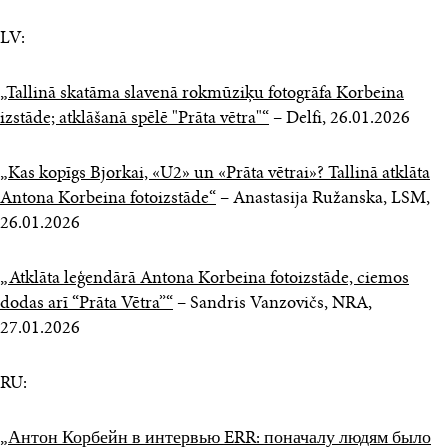
LV:
„Tallinā skatāma slavenā rokmūziķu fotogrāfa Korbeina
izstāde; atklāšanā spēlē "Prāta vētra"“
– Delfi, 26.01.2026
„Kas kopīgs Bjorkai, «U2» un «Prāta vētrai»? Tallinā atklāta
Antona Korbeina fotoizstāde“
– Anastasija Ružanska, LSM,
26.01.2026
„Atklāta leģendārā Antona Korbeina fotoizstāde, ciemos
dodas arī “Prāta Vētra”“
– Sandris Vanzovičs, NRA,
27.01.2026
RU:
„Антон Корбейн в интервью ERR: поначалу людям было