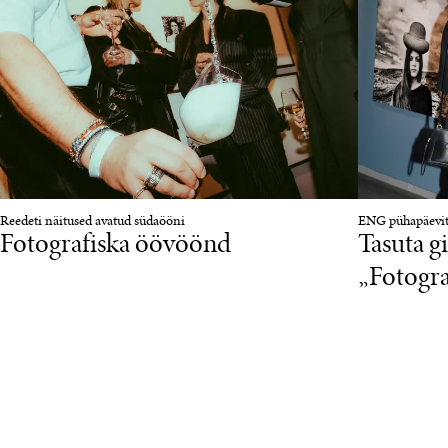
Reedeti näitused avatud südaööni
ENG pühapäevit
Fotografiska öövöönd
Tasuta g
„Fotogra