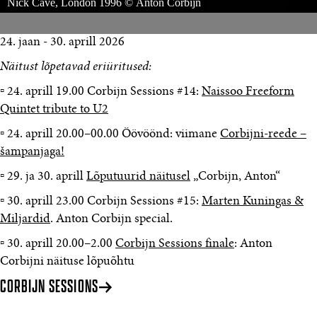
Nick Cave, London 1996 © Anton Corbijn
24. jaan - 30. aprill 2026
Näitust lõpetavad eriüritused:
▫️ 24. aprill 19.00 Corbijn Sessions #14:
Naissoo Freeform
Quintet tribute to U2
▫️ 24. aprill 20.00–00.00 Öövöönd: viimane
Corbijni-reede –
šampanjaga!
▫️ 29. ja 30. aprill
Lõputuurid näitusel
„Corbijn, Anton“
▫️ 30. aprill 23.00 Corbijn Sessions #15:
Marten Kuningas &
Miljardid
. Anton Corbijn special.
▫️ 30. aprill 20.00–2.00
Corbijn Sessions finale
: Anton
Corbijni näituse lõpuõhtu
CORBIJN SESSIONS