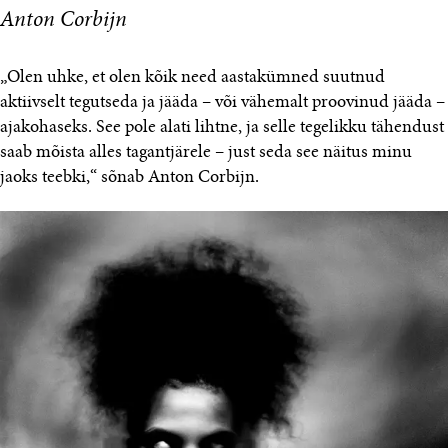
Anton Corbijn
„Olen uhke, et olen kõik need aastakümned suutnud
aktiivselt tegutseda ja jääda – või vähemalt proovinud jääda –
ajakohaseks. See pole alati lihtne, ja selle tegelikku tähendust
saab mõista alles tagantjärele – just seda see näitus minu
jaoks teebki,“ sõnab Anton Corbijn.