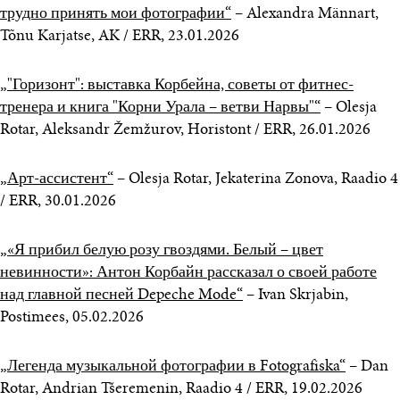
трудно принять мои фотографии“
– Alexandra Männart,
Tõnu Karjatse, AK / ERR, 23.01.2026
„"Горизонт": выставка Корбейна, советы от фитнес-
тренера и книга "Корни Урала – ветви Нарвы"“
– Olesja
Rotar, Aleksandr Žemžurov, Horistont / ERR, 26.01.2026
„Арт-ассистент“
– Olesja Rotar, Jekaterina Zonova, Raadio 4
/ ERR, 30.01.2026
„«Я прибил белую розу гвоздями. Белый – цвет
невинности»: Антон Корбайн рассказал о своей работе
над главной песней Depeche Mode“
– Ivan Skrjabin,
Postimees, 05.02.2026
„Легенда музыкальной фотографии в Fotografiska“
– Dan
Rotar, Andrian Tšeremenin, Raadio 4 / ERR, 19.02.2026