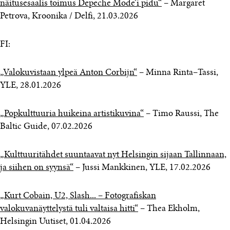
näitusesaalis toimus Depeche Mode’i pidu“
– Margaret
Petrova, Kroonika / Delfi, 21.03.2026
FI:
„Valokuvistaan ylpeä Anton Corbijn“
– Minna Rinta–Tassi,
YLE, 28.01.2026
„Popkulttuuria huikeina artistikuvina“
– Timo Raussi, The
Baltic Guide, 07.02.2026
„Kulttuuritähdet suuntaavat nyt Helsingin sijaan Tallinnaan,
ja siihen on syynsä“
– Jussi Mankkinen, YLE, 17.02.2026
„Kurt Cobain, U2, Slash... – Fotografiskan
valokuvanäyttelystä tuli valtaisa hitti“
– Thea Ekholm,
Helsingin Uutiset, 01.04.2026