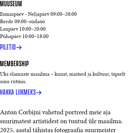
MUUSEUM
Esmaspäev - Neljapäev
09:00
–
20:00
Reede
09:00
–
südaöö
Laupäev
10:00
–
20:00
Pühapäev
10:00
–
18:00
PILETID
MEMBERSHIP
Uks elamuste maailma – kunst, maitsed ja kultuur, täpselt
sinu rütmis.
HAKKA LIIKMEKS
Anton Corbijni vahetud portreed meie aja
suurimatest artistidest on tuntud üle maailma.
2025. aastal tähistas fotograafia suurmeister