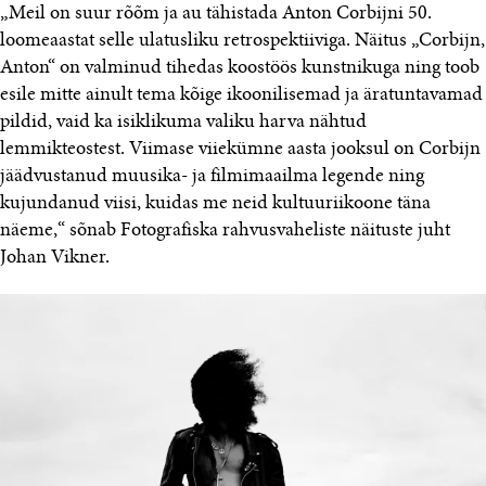
„Meil on suur rõõm ja au tähistada Anton Corbijni 50.
loomeaastat selle ulatusliku retrospektiiviga. Näitus „Corbijn,
Anton“ on valminud tihedas koostöös kunstnikuga ning toob
esile mitte ainult tema kõige ikoonilisemad ja äratuntavamad
pildid, vaid ka isiklikuma valiku harva nähtud
lemmikteostest. Viimase viiekümne aasta jooksul on Corbijn
jäädvustanud muusika- ja filmimaailma legende ning
kujundanud viisi, kuidas me neid kultuuriikoone täna
näeme,“ sõnab Fotografiska rahvusvaheliste näituste juht
Johan Vikner.