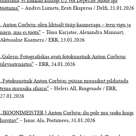
unistada, et hakkan kunagi U2 või Depeche Mode’iga
töötama“
– Andrei Liimets, Eesti Ekspress / Delfi, 21.01.2026
„Anton Corbijn: olen lihtsalt tüüp kaameraga – teen vigu ja
näen, mis ei tööta“
– Tõnu Karjatse, Alexandra Männart,
Aktuaalne Kaamera / ERR, 23.01.2026
„Galerii: Fotografiskas avati fotokunstnik Anton Corbijni
ülevaatenäitus“
– ERR, 24.01.2026
„Fotokunstnik Anton Corbijn: püüan muusikut pildistada
tema muusika sfääris“
– Heleri All, Ringvaade / ERR,
27.01.2026
„IKOONIMEISTER ⟩ Anton Corbijn: ilu pole mu jaoks kuigi
huvitav“
– Janar Ala, Postimees, 31.01.2026