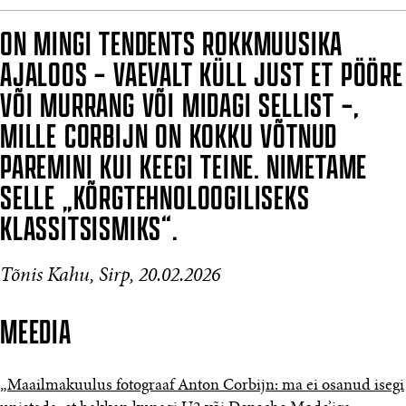
ON MINGI TENDENTS ROKKMUUSIKA
AJALOOS – VAEVALT KÜLL JUST ET PÖÖRE
VÕI MURRANG VÕI MIDAGI SELLIST –,
MILLE CORBIJN ON KOKKU VÕTNUD
PAREMINI KUI KEEGI TEINE. NIMETAME
SELLE „KÕRGTEHNOLOOGILISEKS
KLASSITSISMIKS“.
Tõnis Kahu, Sirp, 20.02.2026
MEEDIA
„Maailmakuulus fotograaf Anton Corbijn: ma ei osanud isegi