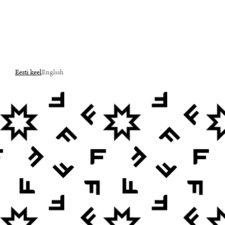
Eesti keel
English