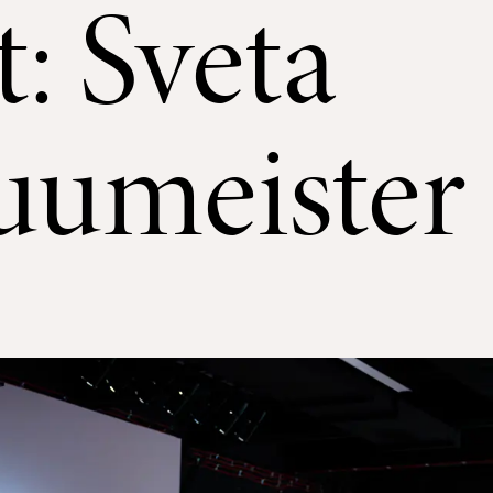
: Sveta
uumeister