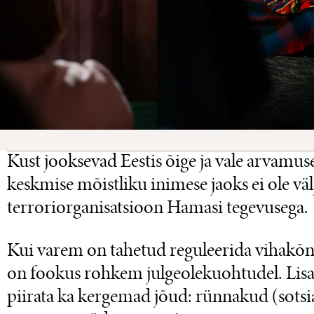
Kust jooksevad Eestis õige ja vale arvamuse
keskmise mõistliku inimese jaoks ei ole väl
terroriorganisatsioon Hamasi tegevusega.
Kui varem on tahetud reguleerida vihakõne
on fookus rohkem julgeolekuohtudel. Lisa
piirata ka kergemad jõud: rünnakud (sotsi