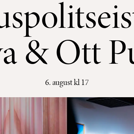
spolitseist
va & Ott P
6. august kl 17