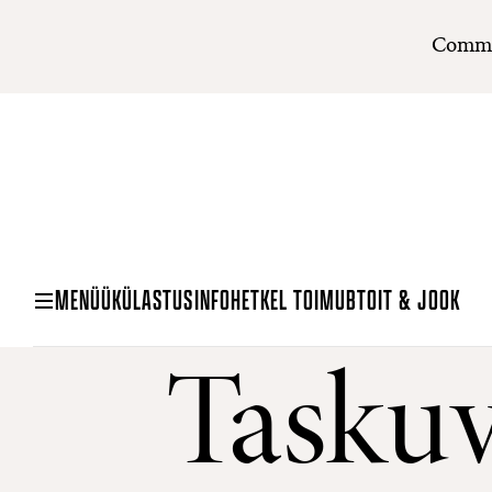
Commu
MENÜÜ
KÜLASTUSINFO
HETKEL TOIMUB
TOIT & JOOK
Taskuv