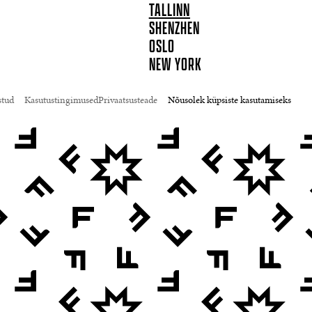
TALLINN
SHENZHEN
OSLO
NEW YORK
stud
Kasutustingimused
Privaatsusteade
Nõusolek küpsiste kasutamiseks