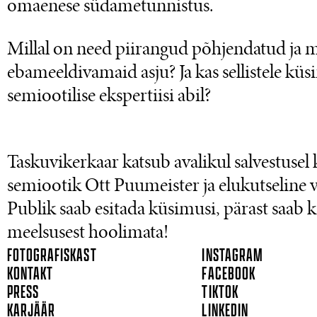
omaenese südametunnistus.
Millal on need piirangud põhjendatud ja m
ebameeldivamaid asju? Ja kas sellistele küs
semiootilise ekspertiisi abil?
Taskuvikerkaar katsub avalikul salvestusel k
semiootik Ott Puumeister ja elukutseline va
Publik saab esitada küsimusi, pärast saab k
meelsusest hoolimata!
FOTOGRAFISKAST
INSTAGRAM
KONTAKT
FACEBOOK
PRESS
TIKTOK
KARJÄÄR
LINKEDIN