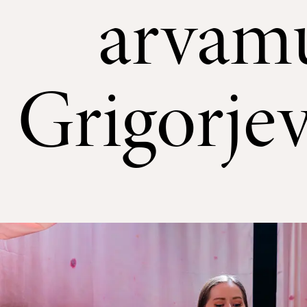
arvamu
Grigorje