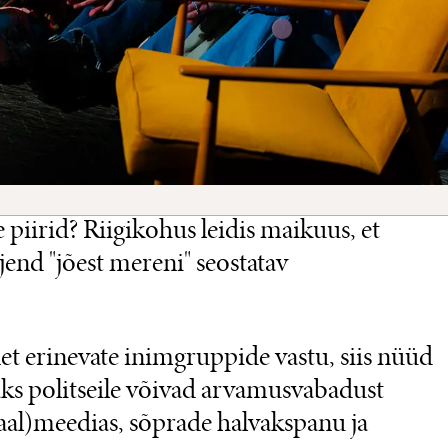
 piirid? Riigikohus leidis maikuus, et
jend "jõest mereni" seostatav
t erinevate inimgruppide vastu, siis nüüd
ks politseile võivad arvamusvabadust
aal)meedias, sõprade halvakspanu ja